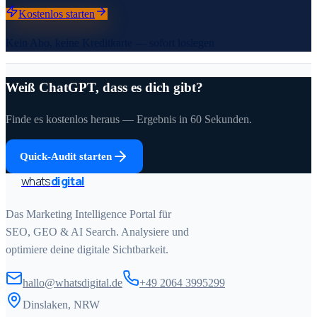
Kostenlos starten
Kein Abo, keine Kreditkarte — sofort loslegen
Weiß ChatGPT, dass es dich gibt?
Finde es kostenlos heraus — Ergebnis in 60 Sekunden.
Quick-Audit starten
whats
digital
Das Marketing Intelligence Portal für
SEO, GEO & AI Search. Analysiere und
optimiere deine digitale Sichtbarkeit.
hallo@whatsdigital.de
+49 2064 3995299
Dinslaken, NRW