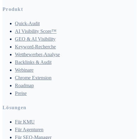
Produkt
Quick-Audit
AI Visibility Score™
GEO & AI Visibility
Keyword-Recherche
Wettbewerber-Analyse
Backlinks & Audit
Webinare
Chrome Extension
Roadmap
Preise
Lösungen
Für KMU
Für Agenturen
Für SEO-Manager