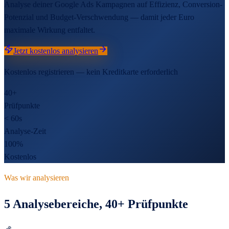
Analyse deiner Google Ads Kampagnen auf Effizienz, Conversion-
Potenzial und Budget-Verschwendung — damit jeder Euro
maximale Wirkung entfaltet.
Jetzt kostenlos analysieren
Kostenlos registrieren — kein Kreditkarte erforderlich
40+
Prüfpunkte
< 60s
Analyse-Zeit
100%
Kostenlos
Was wir analysieren
5
Analysebereiche,
40
+ Prüfpunkte