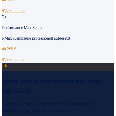
Jetzt buchen
🚀
Performance Max Setup
PMax-Kampagne professionell aufgesetzt
ab
299
€
Jetzt buchen
Starte jetzt deinen kostenlosen
Google
Ads Check
Vollständige Analyse. Priorisierte Handlungsempfehlungen.
Dauerhafter Zugriff auf alle 14 Analysetools.