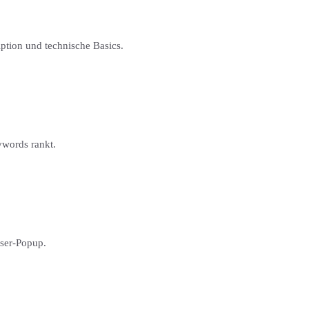
iption und technische Basics.
eywords rankt.
wser-Popup.