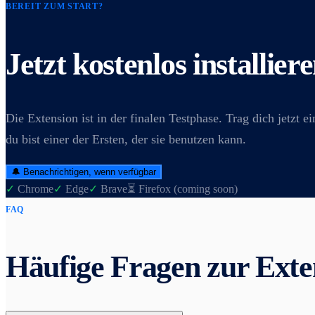
BEREIT ZUM START?
Jetzt kostenlos installier
Die Extension ist in der finalen Testphase. Trag dich jetzt e
du bist einer der Ersten, der sie benutzen kann.
🔔 Benachrichtigen, wenn verfügbar
✓
Chrome
✓
Edge
✓
Brave
⏳ Firefox (coming soon)
FAQ
Häufige Fragen zur Exte