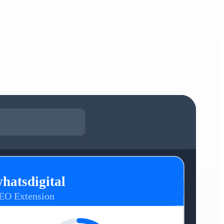
hatsdigital
EO Extension