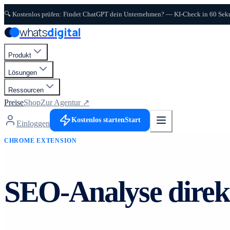
Zum Hauptinhalt springen
🔍 Kostenlos prüfen: Findet ChatGPT dein Unternehmen? — KI-Check in 60 Se
whats
digital
Produkt
Lösungen
Ressourcen
Preise
Shop
Zur Agentur ↗
Kostenlos starten
Start
Einloggen
CHROME EXTENSION
SEO-Analyse direk