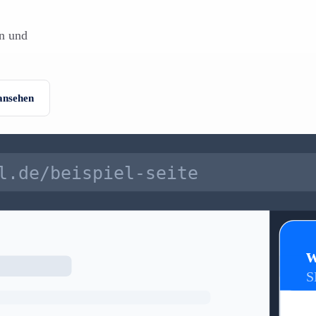
on und
ansehen
l.de/beispiel-seite
w
S