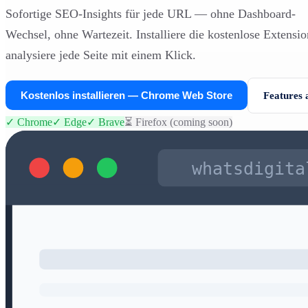
Sofortige SEO-Insights für jede URL — ohne Dashboard-
Wechsel, ohne Wartezeit. Installiere die kostenlose Extensi
analysiere jede Seite mit einem Klick.
Kostenlos installieren — Chrome Web Store
Features 
✓
Chrome
✓
Edge
✓
Brave
⏳
Firefox
(coming soon)
whatsdigita