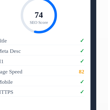
74
SEO Score
itle
✓
eta Desc
✓
H1
✓
age Speed
82
obile
✓
HTTPS
✓