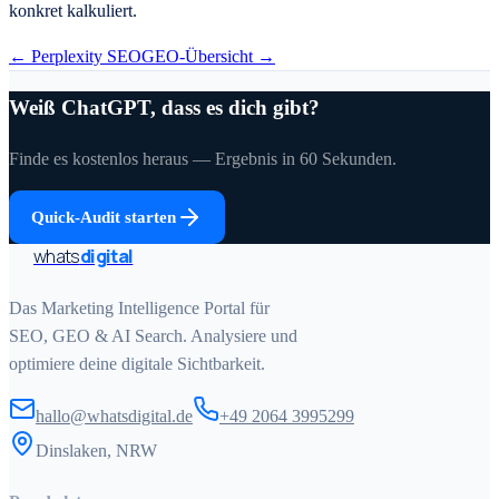
konkret kalkuliert.
← Perplexity SEO
GEO-Übersicht →
Weiß ChatGPT, dass es dich gibt?
Finde es kostenlos heraus — Ergebnis in 60 Sekunden.
Quick-Audit starten
whats
digital
Das Marketing Intelligence Portal für
SEO, GEO & AI Search. Analysiere und
optimiere deine digitale Sichtbarkeit.
hallo@whatsdigital.de
+49 2064 3995299
Dinslaken, NRW